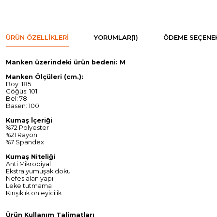
ÜRÜN ÖZELLIKLERI
YORUMLAR
(1)
ÖDEME SEÇENEK
Manken üzerindeki ürün bedeni: M
Manken Ölçüleri (cm.):
Boy: 185
Göğüs: 101
Bel: 78
Basen: 100
Kumaş İçeriği
%72 Polyester
%21 Rayon
%7 Spandex
Kumaş Niteliği
Anti Mikrobiyal
Ekstra yumuşak doku
Nefes alan yapı
Leke tutmama
Kırışıklık önleyicilik
Ürün Kullanım Talimatları