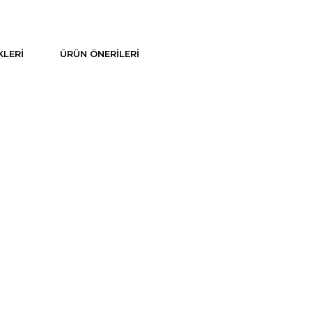
LERI
ÜRÜN ÖNERILERI