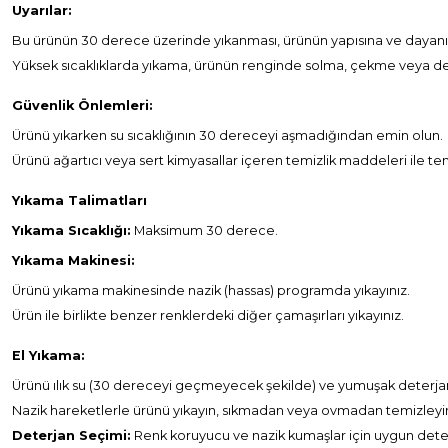
Uyarılar:
Bu ürünün 30 derece üzerinde yıkanması, ürünün yapısına ve dayanıklı
Yüksek sıcaklıklarda yıkama, ürünün renginde solma, çekme veya d
Güvenlik Önlemleri:
Ürünü yıkarken su sıcaklığının 30 dereceyi aşmadığından emin olun.
Ürünü ağartıcı veya sert kimyasallar içeren temizlik maddeleri ile te
Yıkama Talimatları
Yıkama Sıcaklığı:
Maksimum 30 derece.
Yıkama Makinesi:
Ürünü yıkama makinesinde nazik (hassas) programda yıkayınız.
Ürün ile birlikte benzer renklerdeki diğer çamaşırları yıkayınız.
El Yıkama:
Ürünü ılık su (30 dereceyi geçmeyecek şekilde) ve yumuşak deterjan 
Nazik hareketlerle ürünü yıkayın, sıkmadan veya ovmadan temizleyin
Deterjan Seçimi:
Renk koruyucu ve nazik kumaşlar için uygun deterj