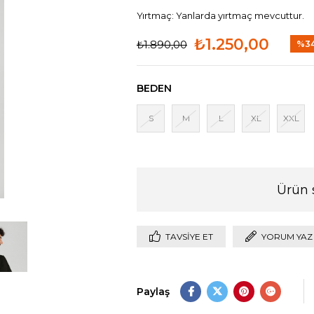
Yırtmaç: Yanlarda yırtmaç mevcuttur.
₺1.250,00
₺1.890,00
%
3
İndir
BEDEN
S
M
L
XL
XXL
Ürün 
TAVSIYE ET
YORUM YAZ
Paylaş