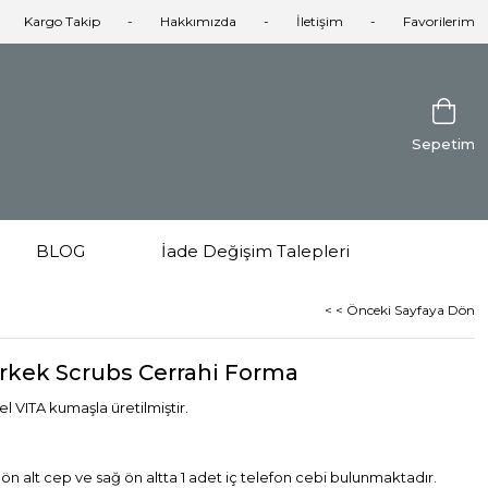
Kargo Takip
Hakkımızda
İletişim
Favorilerim
Sepetim
BLOG
İade Değişim Talepleri
< < Önceki Sayfaya Dön
rkek Scrubs Cerrahi Forma
 VITA kumaşla üretilmiştir.
i ön alt cep ve sağ ön altta 1 adet iç telefon cebi bulunmaktadır.