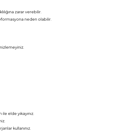
lığına zarar verebilir.
eformasyona neden olabilir.
mizlemeyiniz.
ile elde yıkayınız.
iz.
anlar kullanınız.