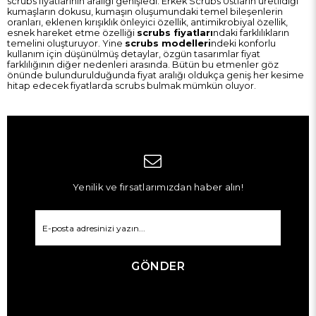
scrubs fiyatları
nın aralığı genişledi. Erkek Scrubs Üstların üretildiği
kumaşların dokusu, kumaşın oluşumundaki temel bileşenlerin
oranları, eklenen kırışıklık önleyici özellik, antimikrobiyal özellik,
esnek hareket etme özelliği
scrubs fiyatları
ndaki farklılıkların
temelini oluşturuyor. Yine
scrubs modelleri
ndeki konforlu
kullanım için düşünülmüş detaylar, özgün tasarımlar fiyat
farklılığının diğer nedenleri arasında. Bütün bu etmenler göz
önünde bulundurulduğunda fiyat aralığı oldukça geniş her kesime
hitap edecek fiyatlarda scrubs bulmak mümkün oluyor.
Yenilik ve fırsatlarımızdan haber alın!
GÖNDER