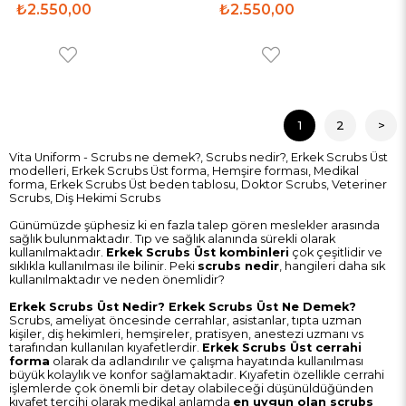
₺2.550,00
₺2.550,00
1
2
>
Vita Uniform - Scrubs ne demek?, Scrubs nedir?, Erkek Scrubs Üst
modelleri, Erkek Scrubs Üst forma, Hemşire forması, Medikal
forma, Erkek Scrubs Üst beden tablosu, Doktor Scrubs, Veteriner
Scrubs, Diş Hekimi Scrubs
Günümüzde şüphesiz ki en fazla talep gören meslekler arasında
sağlık bulunmaktadır. Tıp ve sağlık alanında sürekli olarak
kullanılmaktadır.
Erkek Scrubs Üst kombinleri
çok çeşitlidir ve
sıklıkla kullanılması ile bilinir. Peki
scrubs nedir
, hangileri daha sık
kullanılmaktadır ve neden önemlidir?
Erkek Scrubs Üst Nedir? Erkek Scrubs Üst Ne Demek?
Scrubs, ameliyat öncesinde cerrahlar, asistanlar, tıpta uzman
kişiler, diş hekimleri, hemşireler, pratisyen, anestezi uzmanı vs
tarafından kullanılan kıyafetlerdir.
Erkek Scrubs Üst cerrahi
forma
olarak da adlandırılır ve çalışma hayatında kullanılması
büyük kolaylık ve konfor sağlamaktadır. Kıyafetin özellikle cerrahi
işlemlerde çok önemli bir detay olabileceği düşünüldüğünden
kıyafet tercihi olarak medikal anlamda
en uygun olan scrubs