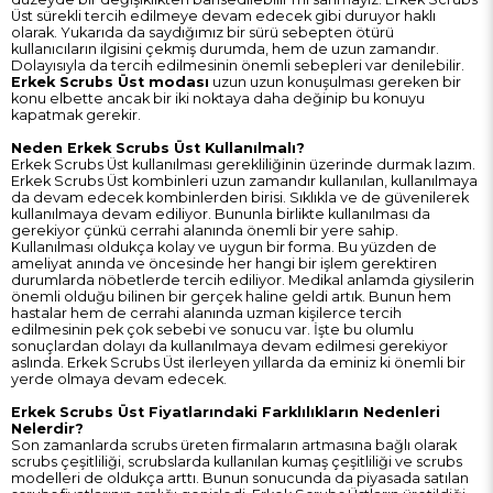
Üst sürekli tercih edilmeye devam edecek gibi duruyor haklı
olarak. Yukarıda da saydığımız bir sürü sebepten ötürü
kullanıcıların ilgisini çekmiş durumda, hem de uzun zamandır.
Dolayısıyla da tercih edilmesinin önemli sebepleri var denilebilir.
Erkek Scrubs Üst modası
uzun uzun konuşulması gereken bir
konu elbette ancak bir iki noktaya daha değinip bu konuyu
kapatmak gerekir.
Neden Erkek Scrubs Üst Kullanılmalı?
Erkek Scrubs Üst kullanılması gerekliliğinin üzerinde durmak lazım.
Erkek Scrubs Üst kombinleri
uzun zamandır kullanılan, kullanılmaya
da devam edecek kombinlerden birisi. Sıklıkla ve de güvenilerek
kullanılmaya devam ediliyor. Bununla birlikte kullanılması da
gerekiyor çünkü cerrahi alanında önemli bir yere sahip.
Kullanılması oldukça kolay ve uygun bir forma. Bu yüzden de
ameliyat anında ve öncesinde her hangi bir işlem gerektiren
durumlarda nöbetlerde tercih ediliyor. Medikal anlamda giysilerin
önemli olduğu bilinen bir gerçek haline geldi artık. Bunun hem
hastalar hem de cerrahi alanında uzman kişilerce tercih
edilmesinin pek çok sebebi ve sonucu var. İşte bu olumlu
sonuçlardan dolayı da kullanılmaya devam edilmesi gerekiyor
aslında. Erkek Scrubs Üst ilerleyen yıllarda da eminiz ki önemli bir
yerde olmaya devam edecek.
Erkek Scrubs Üst Fiyatlarındaki Farklılıkların Nedenleri
Nelerdir?
Son zamanlarda scrubs üreten firmaların artmasına bağlı olarak
scrubs çeşitliliği, scrubslarda kullanılan kumaş çeşitliliği ve scrubs
modelleri de oldukça arttı. Bunun sonucunda da piyasada satılan