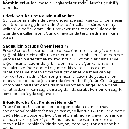
kombinleri
kullanılmalıdır. Sağlık sektöründeki kıyafet çeşitliliği
önemlidir.
Erkek Scrubs Üst Ne İçin Kullanılır?
Scrubs cerrahi işlemde veya öncesinde sağlık sektöründe mesai
ve nöbetlerde giyilmektedir.
Scrubs
'ın kullanım süresi kumaşın
kalitesi ile doğru orantılıdır. Erkek Scrubs Üst cerrahi işlemlerin
dışında da kullanılabilir. Günlük hayatta da tercih edilme imkanı
vardır.
Sağlık İçin Scrubs Önemi Nedir?
Erkek Scrubs Üst kombinleri
oldukça önemlidir ki bu yüzden de
çoğunlukla tercih edilir. Erkek Scrubs Üst kombinlerini hemen her
yerde tercih edebilmek mümkündür. Bu kombinler hastalar ve
diğer insanlar üzerinde iyi bir izlenim bırakır. Çünkü renklerin
hastalar üzerinde önemli ölçüde etkisi vardır. Hastaların
rahatlaması ve stres yapmaması için genellikle mavi ve yeşil
renkler tercih edilir. Mavi rengin insanlar üzerinde yatıştırıcı bir
etkisi vardır bu da sağlık alanında önemli bir ölçüttür. Çünkü
scrubs
kombinleri
hastanın daha da stres yapmasını engeller ve daha
rahat tedavi imkanı sağlar. Bu açıdan da
scrubs kombinleri
sağlık
için oldukça fayda sağlayabilir.
Erkek Scrubs Üst Renkleri Nelerdir?
Erkek Scrubs Üst kombinlerinde genel olarak kırmızı, mavi
tonlarındaki renklere fazlasıyla rastlayabiliyoruz. Bu renkler elbette
değişiklik de gösterebiliyor. Genel olarak lacivert, siyah tonları da
bir hayli hakim gözüküyor. Bunun dışında desenli renkler de
mevcut ki bu renklerin içinde beyaz, krem, yeşil tonları daha bir
ağırlıklı.