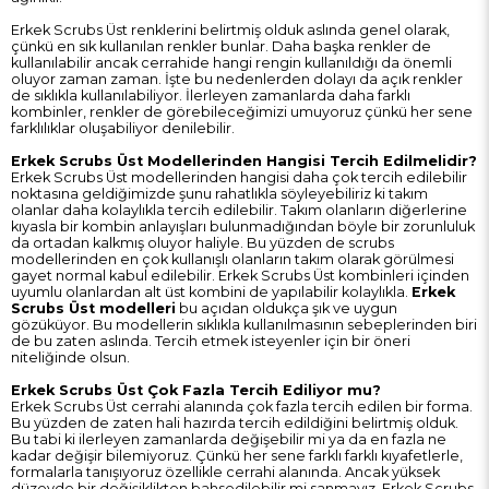
Erkek Scrubs Üst renklerini belirtmiş olduk aslında genel olarak,
çünkü en sık kullanılan renkler bunlar. Daha başka renkler de
kullanılabilir ancak cerrahide hangi rengin kullanıldığı da önemli
oluyor zaman zaman. İşte bu nedenlerden dolayı da açık renkler
de sıklıkla kullanılabiliyor. İlerleyen zamanlarda daha farklı
kombinler, renkler de görebileceğimizi umuyoruz çünkü her sene
farklılıklar oluşabiliyor denilebilir.
Erkek Scrubs Üst Modellerinden Hangisi Tercih Edilmelidir?
Erkek Scrubs Üst modellerinden hangisi daha çok tercih edilebilir
noktasına geldiğimizde şunu rahatlıkla söyleyebiliriz ki takım
olanlar daha kolaylıkla tercih edilebilir. Takım olanların diğerlerine
kıyasla bir kombin anlayışları bulunmadığından böyle bir zorunluluk
da ortadan kalkmış oluyor haliyle. Bu yüzden de scrubs
modellerinden en çok kullanışlı olanların takım olarak görülmesi
gayet normal kabul edilebilir. Erkek Scrubs Üst kombinleri içinden
uyumlu olanlardan alt üst kombini de yapılabilir kolaylıkla.
Erkek
Scrubs Üst modelleri
bu açıdan oldukça şık ve uygun
gözüküyor. Bu modellerin sıklıkla kullanılmasının sebeplerinden biri
de bu zaten aslında. Tercih etmek isteyenler için bir öneri
niteliğinde olsun.
Erkek Scrubs Üst Çok Fazla Tercih Ediliyor mu?
Erkek Scrubs Üst cerrahi alanında çok fazla tercih edilen bir forma.
Bu yüzden de zaten hali hazırda tercih edildiğini belirtmiş olduk.
Bu tabi ki ilerleyen zamanlarda değişebilir mi ya da en fazla ne
kadar değişir bilemiyoruz. Çünkü her sene farklı farklı kıyafetlerle,
formalarla tanışıyoruz özellikle cerrahi alanında. Ancak yüksek
düzeyde bir değişiklikten bahsedilebilir mi sanmayız. Erkek Scrubs