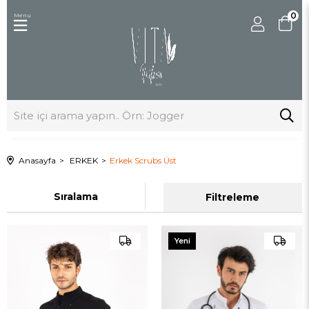
0
Menu
Anasayfa
ERKEK
Erkek Scrubs Üst
Sıralama
Filtreleme
Yeni
Ürün