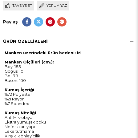
TAVSIYE ET
YORUM YAZ
Paylaş
ÜRÜN ÖZELLIKLERI
Manken üzerindeki ürün bedeni: M
Manken Ölçüleri (cm.):
Boy: 185
Göğüs: 101
Bel: 78
Basen: 100
Kumaş İçeriği
%72 Polyester
%21 Rayon
%7 Spandex
Kumaş Niteliği
Anti Mikrobiyal
Ekstra yumuşak doku
Nefes alan yapı
Leke tutmama
Kırışıklık önleyicilik