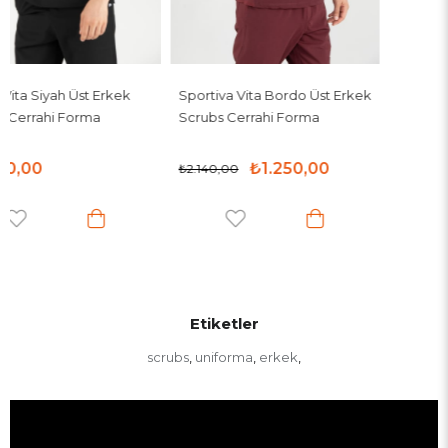
Sportiva Vita Bordo Üst Erkek
Scrubs Cerrahi Forma
₺1.250,00
₺2.140,00
Etiketler
scrubs
uniforma
erkek
,
,
,