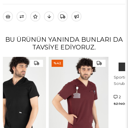
BU ÜRÜNÜN YANINDA BUNLARI DA
TAVSIYE EDIYORUZ.
%42
TÜKENDI
Sportiva Vita Siyah Üst Erkek
Scrubs Cerrahi Forma
2
₺1.250,00
₺2.140,00