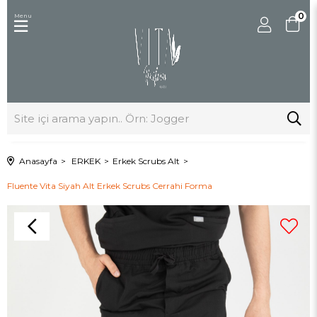
0
Menu
Anasayfa
ERKEK
Erkek Scrubs Alt
Fluente Vita Siyah Alt Erkek Scrubs Cerrahi Forma