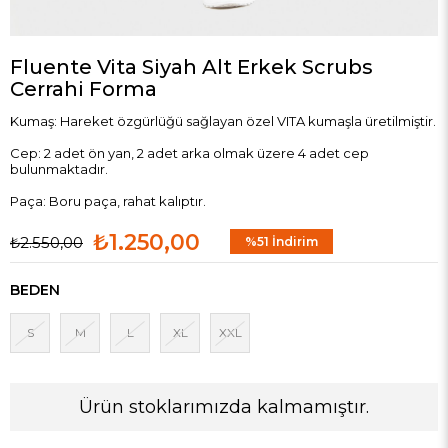
Fluente Vita Siyah Alt Erkek Scrubs
Cerrahi Forma
Kumaş: Hareket özgürlüğü sağlayan özel VITA kumaşla üretilmiştir.
Cep: 2 adet ön yan, 2 adet arka olmak üzere 4 adet cep
bulunmaktadır.
Paça: Boru paça, rahat kalıptır.
₺1.250,00
₺2.550,00
%
51
İndirim
BEDEN
S
M
L
XL
XXL
Ürün stoklarımızda kalmamıştır.