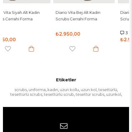
Diario Vita Bej Alt Kadın
Diario Vita Siyah Alt Kadın
Scrubs Cerrahi Forma
Scrubs Cerrahi Forma
3
₺2.950,00
₺2.950,00
Etiketler
scrubs
uniforma
kadın
uzun kollu
uzun kol
tesettürlü
,
,
,
,
,
,
tesettürlü scrubs
tesettürlü scrub
tesettür scrubs
uzunkol
,
,
,
,