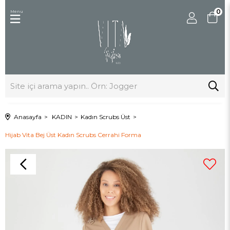
0
Menu
Anasayfa
KADIN
Kadın Scrubs Üst
Hijab Vita Bej Üst Kadın Scrubs Cerrahi Forma