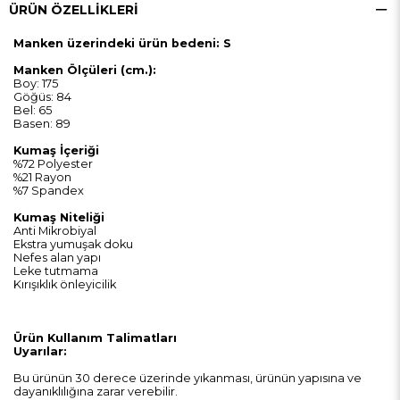
ÜRÜN ÖZELLIKLERI
Manken üzerindeki ürün bedeni: S
Manken Ölçüleri (cm.):
Boy: 175
Göğüs: 84
Bel: 65
Basen: 89
Kumaş İçeriği
%72 Polyester
%21 Rayon
%7 Spandex
Kumaş Niteliği
Anti Mikrobiyal
Ekstra yumuşak doku
Nefes alan yapı
Leke tutmama
Kırışıklık önleyicilik
Ürün Kullanım Talimatları
Uyarılar:
Bu ürünün 30 derece üzerinde yıkanması, ürünün yapısına ve
dayanıklılığına zarar verebilir.