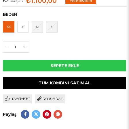
₺1.100,00
₺2.140,00
%
49
İndirim
BEDEN
XS
S
M
L
TÜM KOMBINI SATIN AL
TAVSIYE ET
YORUM YAZ
Paylaş