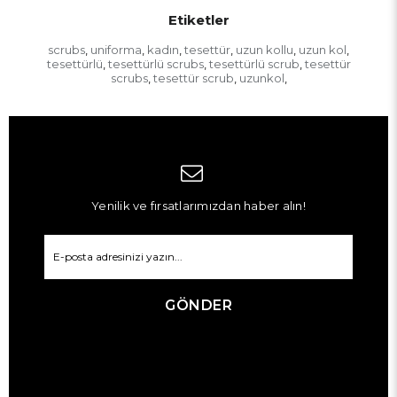
Etiketler
scrubs
uniforma
kadın
tesettür
uzun kollu
uzun kol
,
,
,
,
,
,
tesettürlü
tesettürlü scrubs
tesettürlü scrub
tesettür
,
,
,
scrubs
tesettür scrub
uzunkol
,
,
,
Yenilik ve fırsatlarımızdan haber alın!
GÖNDER