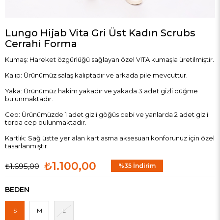
Lungo Hijab Vita Gri Üst Kadın Scrubs
Cerrahi Forma
Kumaş: Hareket özgürlüğü sağlayan özel VITA kumaşla üretilmiştir.
Kalıp: Ürünümüz salaş kalıptadır ve arkada pile mevcuttur.
Yaka: Ürünümüz hakim yakadır ve yakada 3 adet gizli düğme
bulunmaktadır.
Cep: Ürünümüzde 1 adet gizli göğüs cebi ve yanlarda 2 adet gizli
torba cep bulunmaktadır.
Kartlık: Sağ üstte yer alan kart asma aksesuarı konforunuz için özel
tasarlanmıştır.
₺1.100,00
₺1.695,00
%
35
İndirim
BEDEN
S
M
L