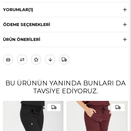
YORUMLAR
(1)
ÖDEME SEÇENEKLERI
ÜRÜN ÖNERILERI
BU ÜRÜNÜN YANINDA BUNLARI DA
TAVSIYE EDIYORUZ.
Diario Vita Bordo Alt Kadın
Scrubs Cerrahi Forma