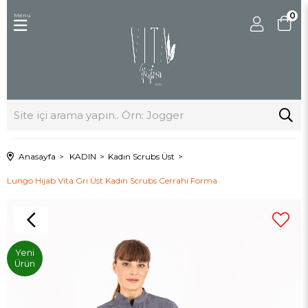
0
Menu
Anasayfa
KADIN
Kadın Scrubs Üst
Lungo Hijab Vita Gri Üst Kadın Scrubs Cerrahi Forma
Yeni
Ürün