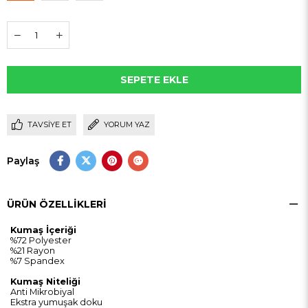
TAVSIYE ET
YORUM YAZ
Paylaş
ÜRÜN ÖZELLIKLERI
Kumaş İçeriği
%72 Polyester
%21 Rayon
%7 Spandex
Kumaş Niteliği
Anti Mikrobiyal
Ekstra yumuşak doku